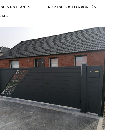
AILS BATTANTS
PORTAILS AUTO-PORTÉS
EMS
Portail coulissant magnolia avec totem en
lames pleines