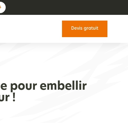
6
Devis gratuit
e pour embellir
r !