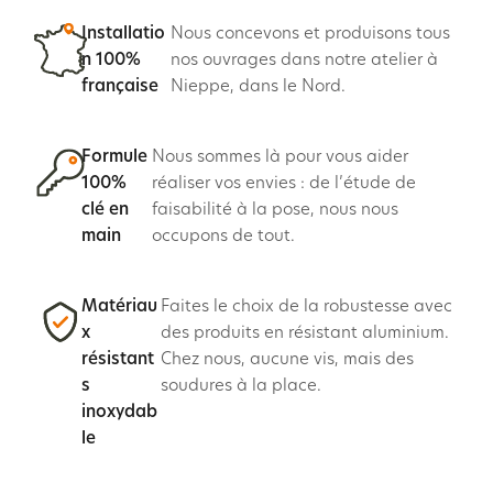
Installatio
Nous concevons et produisons tous
n 100%
nos ouvrages dans notre atelier à
française
Nieppe, dans le Nord.
Formule
Nous sommes là pour vous aider
100%
réaliser vos envies : de l’étude de
clé en
faisabilité à la pose, nous nous
main
occupons de tout.
Matériau
Faites le choix de la robustesse avec
x
des produits en résistant aluminium.
résistant
Chez nous, aucune vis, mais des
s
soudures à la place.
inoxydab
le