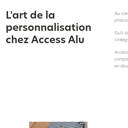
Au cœur
L'art de la
philoso
personnalisation
Qu’il 
chez Access Alu
s’intèg
Access
compréh
en dou