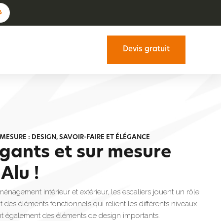
6
Devis gratuit
 MESURE : DESIGN, SAVOIR-FAIRE ET ÉLÉGANCE
égants et sur mesure
Alu !
énagement intérieur et extérieur, les escaliers jouent un rôle
t des éléments fonctionnels qui relient les différents niveaux
ent également des éléments de design importants.