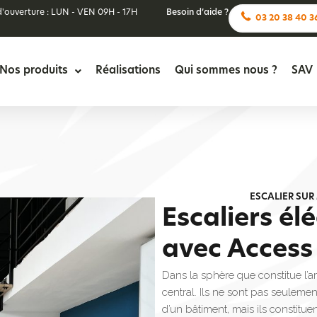
d'ouverture : LUN - VEN 09H - 17H
Besoin d’aide ?
03 20 38 40 3
Nos produits
Réalisations
Qui sommes nous ?
SAV
ESCALIER SUR
Escaliers él
avec Access 
Dans la sphère que constitue l’am
central. Ils ne sont pas seulemen
d’un bâtiment, mais ils constitu