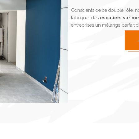
Conscients de ce double rôle, n
fabriquer des
escaliers sur m
entreprises un mélange parfait de