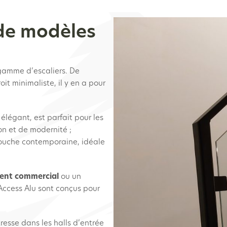
de modèles
gamme d’escaliers. De
oit minimaliste, il y en a pour
élégant, est parfait pour les
n et de modernité ;
 touche contemporaine, idéale
ent commercial
ou un
’Access Alu sont conçus pour
resse dans les halls d’entrée